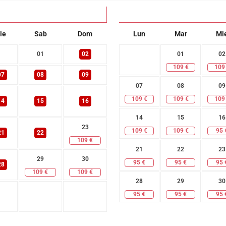
ie
Sab
Dom
Lun
Mar
Mi
01
02
01
02
109
€
109
07
08
09
07
08
09
109
€
109
€
109
14
15
16
14
15
16
23
109
€
109
€
95
21
22
109
€
21
22
23
29
30
95
€
95
€
95
28
109
€
109
€
28
29
30
95
€
95
€
95