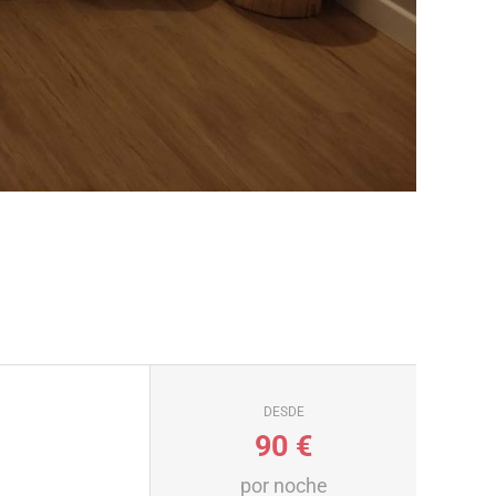
DESDE
90
€
por noche