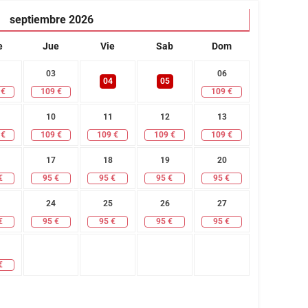
septiembre
2026
e
Jue
Vie
Sab
Dom
03
06
04
05
€
109
€
109
€
10
11
12
13
€
109
€
109
€
109
€
109
€
17
18
19
20
€
95
€
95
€
95
€
95
€
24
25
26
27
€
95
€
95
€
95
€
95
€
€